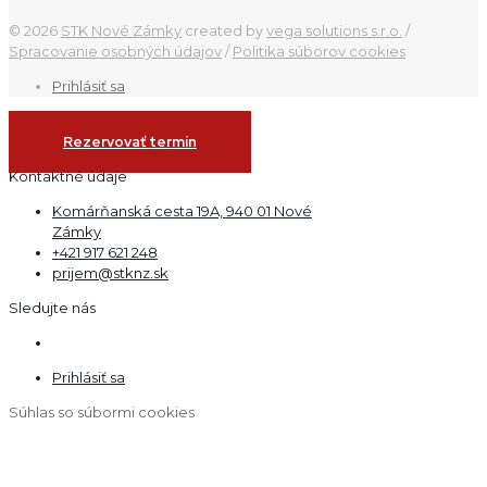
© 2026
STK Nové Zámky
created by
vega solutions s.r.o.
/
Spracovanie osobných údajov
/
Politika súborov cookies
Prihlásiť sa
Rezervovať termín
Kontaktné údaje
Komárňanská cesta 19A, 940 01 Nové
Zámky
+421 917 621 248
prijem@stknz.sk
Sledujte nás
Prihlásiť sa
Súhlas so súbormi cookies