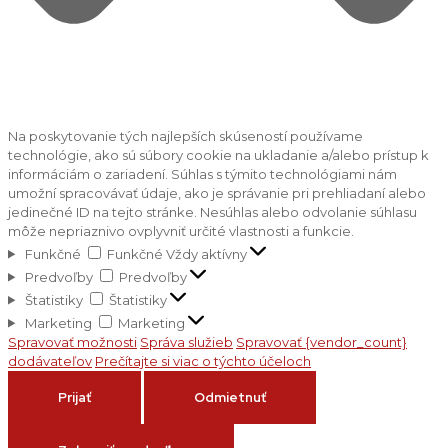
Na poskytovanie tých najlepších skúseností používame
technológie, ako sú súbory cookie na ukladanie a/alebo prístup k
informáciám o zariadení. Súhlas s týmito technológiami nám
umožní spracovávať údaje, ako je správanie pri prehliadaní alebo
jedinečné ID na tejto stránke. Nesúhlas alebo odvolanie súhlasu
môže nepriaznivo ovplyvniť určité vlastnosti a funkcie.
Funkčné
Funkčné
Vždy aktívny
Predvoľby
Predvoľby
Štatistiky
Štatistiky
Marketing
Marketing
Spravovať možnosti
Správa služieb
Spravovať {vendor_count}
dodávateľov
Prečítajte si viac o týchto účeloch
Prijať
Odmietnuť