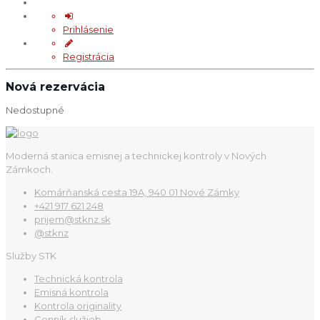
Prihlásenie
Registrácia
Nová rezervácia
Nedostupné
Moderná stanica emisnej a technickej kontroly v Nových
Zámkoch.
Komárňanská cesta 19A, 940 01 Nové Zámky
+421 917 621 248
prijem@stknz.sk
@stknz
Služby STK
Technická kontrola
Emisná kontrola
Kontrola originality
Cenník služieb