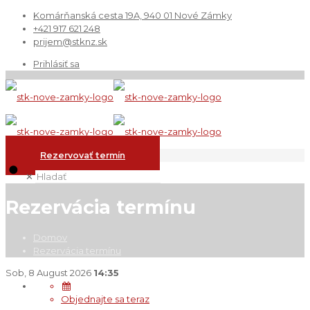
Komárňanská cesta 19A, 940 01 Nové Zámky
+421 917 621 248
prijem@stknz.sk
Prihlásiť sa
Rezervovať termín
✕
Rezervácia termínu
Domov
Rezervácia termínu
Sob, 8 August 2026
14:35
Objednajte sa teraz